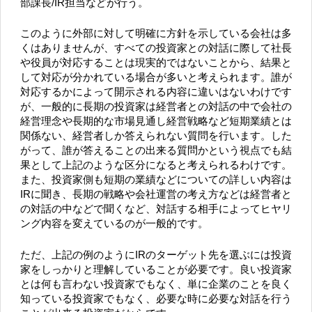
部課長/IR担当などが行う。
このように外部に対して明確に方針を示している会社は多
くはありませんが、すべての投資家との対話に際して社長
や役員が対応することは現実的ではないことから、結果と
して対応が分かれている場合が多いと考えられます。誰が
対応するかによって開示される内容に違いはないわけです
が、一般的に長期の投資家は経営者との対話の中で会社の
経営理念や長期的な市場見通し経営戦略など短期業績とは
関係ない、経営者しか答えられない質問を行います。した
がって、誰が答えることの出来る質問かという視点でも結
果として上記のような区分になると考えられるわけです。
また、投資家側も短期の業績などについての詳しい内容は
IRに聞き、長期の戦略や会社運営の考え方などは経営者と
の対話の中などで聞くなど、対話する相手によってヒヤリ
ング内容を変えているのが一般的です。
ただ、上記の例のようにIRのターゲット先を選ぶには投資
家をしっかりと理解していることが必要です。良い投資家
とは何も言わない投資家でもなく、単に企業のことを良く
知っている投資家でもなく、必要な時に必要な対話を行う