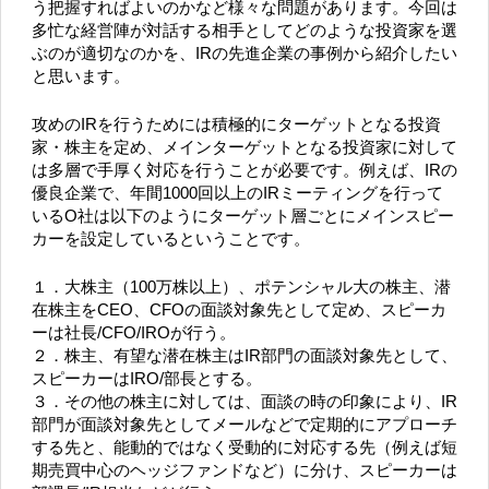
う把握すればよいのかなど様々な問題があります。今回は
多忙な経営陣が対話する相手としてどのような投資家を選
ぶのが適切なのかを、IRの先進企業の事例から紹介したい
と思います。
攻めのIRを行うためには積極的にターゲットとなる投資
家・株主を定め、メインターゲットとなる投資家に対して
は多層で手厚く対応を行うことが必要です。例えば、IRの
優良企業で、年間1000回以上のIRミーティングを行って
いるO社は以下のようにターゲット層ごとにメインスピー
カーを設定しているということです。
１．大株主（100万株以上）、ポテンシャル大の株主、潜
在株主をCEO、CFOの面談対象先として定め、スピーカ
ーは社長/CFO/IROが行う。
２．株主、有望な潜在株主はIR部門の面談対象先として、
スピーカーはIRO/部長とする。
３．その他の株主に対しては、面談の時の印象により、IR
部門が面談対象先としてメールなどで定期的にアプローチ
する先と、能動的ではなく受動的に対応する先（例えば短
期売買中心のヘッジファンドなど）に分け、スピーカーは