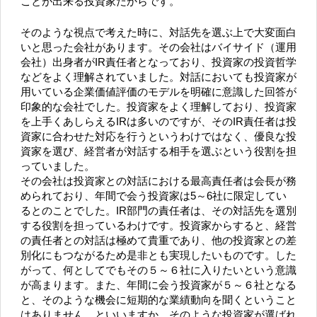
ことが出来る投資家だからです。
そのような視点で考えた時に、対話先を選ぶ上で大変面白
いと思った会社があります。その会社はバイサイド（運用
会社）出身者がIR責任者となっており、投資家の投資哲学
などをよく理解されていました。対話においても投資家が
用いている企業価値評価のモデルを明確に意識した回答が
印象的な会社でした。投資家をよく理解しており、投資家
を上手くあしらえるIRは多いのですが、そのIR責任者は投
資家に合わせた対応を行うというわけではなく、優良な投
資家を選び、経営者が対話する相手を選ぶという役割を担
っていました。
その会社は投資家との対話における最高責任者は会長が務
められており、年間で会う投資家は5～6社に限定してい
るとのことでした。IR部門の責任者は、その対話先を選別
する役割を担っているわけです。投資家からすると、経営
の責任者との対話は極めて貴重であり、他の投資家との差
別化にもつながるため是非とも実現したいものです。した
がって、何としてでもその５～６社に入りたいという意識
が高まります。また、年間に会う投資家が５～６社となる
と、そのような機会に短期的な業績動向を聞くということ
はありません。といいますか、そのような投資家が選ばれ