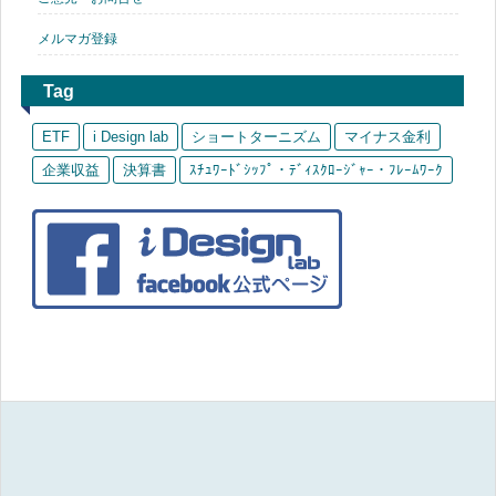
メルマガ登録
Tag
ETF
i Design lab
ショートターニズム
マイナス金利
企業収益
決算書
ｽﾁｭﾜｰﾄﾞｼｯﾌﾟ・ﾃﾞｨｽｸﾛｰｼﾞｬｰ・ﾌﾚｰﾑﾜｰｸ