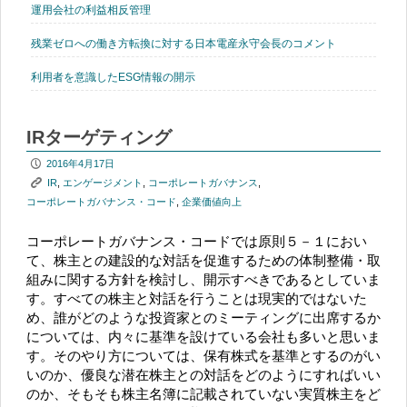
運用会社の利益相反管理
残業ゼロへの働き方転換に対する日本電産永守会長のコメント
利用者を意識したESG情報の開示
IRターゲティング
P
2016年4月17日
K
IR
,
エンゲージメント
,
コーポレートガバナンス
,
コーポレートガバナンス・コード
,
企業価値向上
コーポレートガバナンス・コードでは原則５－１におい
て、株主との建設的な対話を促進するための体制整備・取
組みに関する方針を検討し、開示すべきであるとしていま
す。すべての株主と対話を行うことは現実的ではないた
め、誰がどのような投資家とのミーティングに出席するか
については、内々に基準を設けている会社も多いと思いま
す。そのやり方については、保有株式を基準とするのがい
いのか、優良な潜在株主との対話をどのようにすればいい
のか、そもそも株主名簿に記載されていない実質株主をど