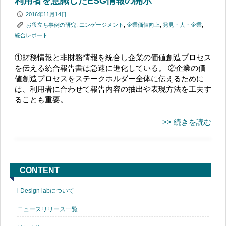
利用者を意識したESG情報の開示
P
2016年11月14日
K
お役立ち事例の研究
,
エンゲージメント
,
企業価値向上
,
発見・人・企業
,
統合レポート
①財務情報と非財務情報を統合し企業の価値創造プロセス
を伝える統合報告書は急速に進化している。 ②企業の価
値創造プロセスをステークホルダー全体に伝えるために
は、利用者に合わせて報告内容の抽出や表現方法を工夫す
ることも重要。
>> 続きを読む
CONTENT
i Design labについて
ニュースリリース一覧