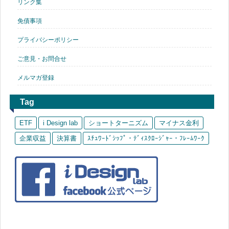
リンク集
免債事項
プライバシーポリシー
ご意見・お問合せ
メルマガ登録
Tag
ETF
i Design lab
ショートターニズム
マイナス金利
企業収益
決算書
ｽﾁｭﾜｰﾄﾞｼｯﾌﾟ・ﾃﾞｨｽｸﾛｰｼﾞｬｰ・ﾌﾚｰﾑﾜｰｸ