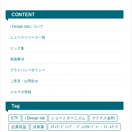
CONTENT
i Design labについて
ニュースリリース一覧
リンク集
免債事項
プライバシーポリシー
ご意見・お問合せ
メルマガ登録
Tag
ETF
i Design lab
ショートターニズム
マイナス金利
企業収益
決算書
ｽﾁｭﾜｰﾄﾞｼｯﾌﾟ・ﾃﾞｨｽｸﾛｰｼﾞｬｰ・ﾌﾚｰﾑﾜｰｸ