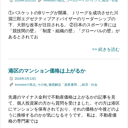
P
K
2016年10月2日
Investorの視点
,
コーポレートガバナンス
,
経済・社会
①バスケットのBリーグが開幕、Ｊリーグを成功させた川
淵三郎エグゼクティブアドバイザーのリーダーシップの
下、大胆な改革が注目される。 ②日本のスポーツ界には
「競技間の壁」「制度・組織の壁」「グローバルの壁」が
あるとされてお
>> 続きを読む
港区のマンション価格は上がるか
P
2016年3月13日
K
Investorの視点
,
その他
,
徹底解説「資産運用」
,
経済・社会
先週のマイナス金利で不動産価格は上がるかの記事を見
て、個人投資家の方から質問を受けました。その方は港区
にマンションを保有されており、それの価格が今後どのよ
うに推移するのかが気になるそうです。 私は、不動産価
格の専門家では