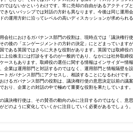
のではないかというわけです。常に売却の自由があるアクティブ
できないパッシブでは対話の方針も異なります。今後は同じ運用
ドの運用方針に沿ってレベルの高いディスカッションが求められ
用会社におけるガバナンス部門の役割は、現時点では「議決権行
その後の「エンゲージメントの方針の決定」にとどまっています
国である英国ではさらに大きな役割があります。英国では取締役
に上位株主には打診をするのが一般的であり、なかには社外取締
ケースもあります。取締役の選任に関する情報はインサイダー情
、企業は運用部門と対話するのではなく、運用部門と情報隔壁を
ートガバナンス部門にアクセスし、相談することになるわけです
おけるガバナンス部門の役割は、議決権行使の意思決定以前の議
でおり、企業との対話の中で極めて重要な役割を果たしています
の議決権行使は、その賛否の動向のみに注目するのではなく、意
がどのように変化していくかに注目していく必要があるでしょう