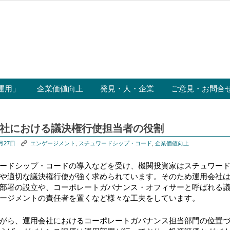
運用」
企業価値向上
発見・人・企業
ご意見・お問合
社における議決権行使担当者の役割
K
月27日
エンゲージメント
,
スチュワードシップ・コード
,
企業価値向上
ードシップ・コードの導入などを受け、機関投資家はスチュワー
や適切な議決権行使が強く求められています。そのため運用会社
部署の設立や、コーポレートガバナンス・オフィサーと呼ばれる
ージメントの責任者を置くなど様々な工夫をしています。
がら、運用会社におけるコーポレートガバナンス担当部門の位置