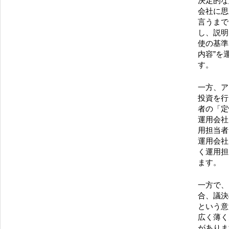
決定的な
会社に思
言うまで
し、説明
使の基準
内容”を
す。
一方、ア
投資を行
者の「定
運用会社
用担当者
運用会社
く運用担
ます。
一方で、
合、議決
という意
広く薄く
がありま