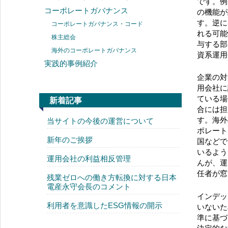
です。例
コーポレートガバナンス
の機能が
す。逆に
コーポレートガバナンス・コード
れる可能
株主総会
与する部
海外のコーポレートガバナンス
資系運用
実践的事例紹介
企業の対
用会社に
ている場
新着記事
合には担
す。海外
当サイトの今後の運営について
ポレート
新年のご挨拶
国などで
いるよう
運用会社の利益相反管理
んが、運
任者が窓
残業ゼロへの働き方転換に対する日本
電産永守会長のコメント
インデッ
利用者を意識したESG情報の開示
いないた
準に基づ