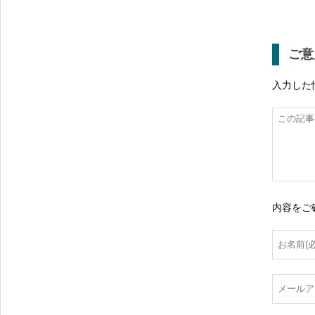
ご意
入力した
内容をご