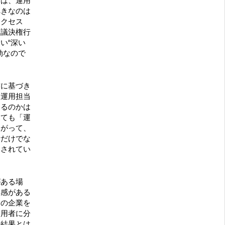
には、運用
べきなのは
アクセス
な議決権行
い“深い
効なので
材に基づき
、運用担当
あるのかは
見ても「運
たがって、
断だけでな
とされてい
がある場
和感がある
くの企業を
運用者に分
の結果とは