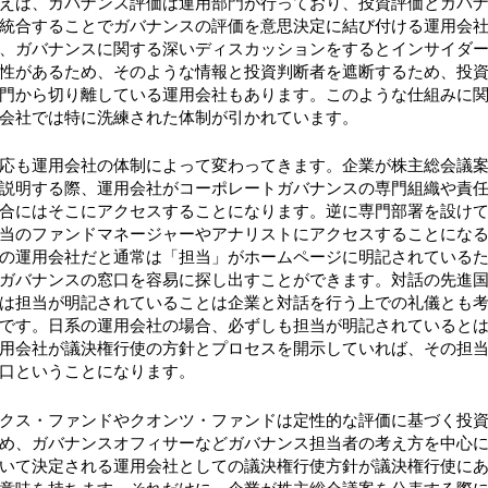
えば、ガバナンス評価は運用部門が行っており、投資評価とガバ
統合することでガバナンスの評価を意思決定に結び付ける運用会
、ガバナンスに関する深いディスカッションをするとインサイダ
性があるため、そのような情報と投資判断者を遮断するため、投
門から切り離している運用会社もあります。このような仕組みに
会社では特に洗練された体制が引かれています。
応も運用会社の体制によって変わってきます。企業が株主総会議
説明する際、運用会社がコーポレートガバナンスの専門組織や責
合にはそこにアクセスすることになります。逆に専門部署を設け
当のファンドマネージャーやアナリストにアクセスすることにな
の運用会社だと通常は「担当」がホームページに明記されている
ガバナンスの窓口を容易に探し出すことができます。対話の先進
は担当が明記されていることは企業と対話を行う上での礼儀とも
です。日系の運用会社の場合、必ずしも担当が明記されていると
用会社が議決権行使の方針とプロセスを開示していれば、その担
口ということになります。
クス・ファンドやクオンツ・ファンドは定性的な評価に基づく投
め、ガバナンスオフィサーなどガバナンス担当者の考え方を中心
いて決定される運用会社としての議決権行使方針が議決権行使に