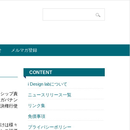
せ
メルマガ登録
CONTENT
i Design labについて
ドシップ責
ニュースリリース一覧
はガバナン
リンク集
議決権行使
免債事項
づけは様々
プライバシーポリシー