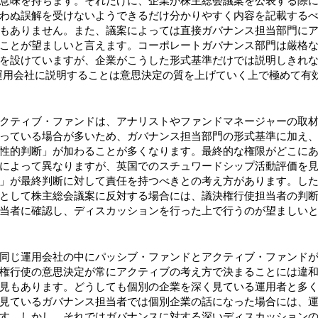
意味を持ちます。それだけに、企業が株主総会議案を公表する際
わぬ誤解を受けないようできるだけ分かりやすく内容を記載する
もありません。また、議案によっては直接ガバナンス担当部門に
ことが望ましいと言えます。コーポレートガバナンス部門は厳格
を設けていますが、企業がこうした形式基準だけでは説明しきれな
運用会社に説明することは意思決定の質を上げていく上で極めて有
クティブ・ファンドは、アナリストやファンドマネージャーの取
っている場合が多いため、ガバナンス担当部門の形式基準に加え
性的判断」が加わることが多くなります。最終的な権限がどこに
によって異なりますが、英国でのスチュワードシップ活動評価を
」が最終判断に対して責任を持つべきとの考え方があります。し
として株主総会議案に反対する場合には、議決権行使担当者の判
当者に確認し、ディスカッションを行った上で行うのが望ましい
同じ運用会社の中にパッシブ・ファンドとアクティブ・ファンド
権行使の意思決定が常にアクティブの考え方で決まることには違
見もあります。どうしても個別の企業を深く見ている運用者と多
見ているガバナンス担当者では個別企業の話になった場合には、
す。しかし、それではガバナンスに対する深いディスカッション