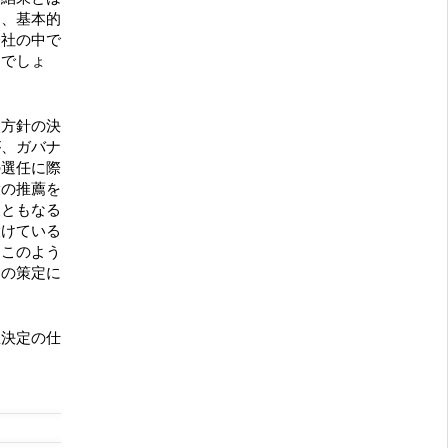
と、基本的
会社の中で
るでしょ
使方針の決
が、ガバナ
の選任に際
役の推薦を
報ともなる
設けている
。このよう
案の策定に
。
思決定の仕
。