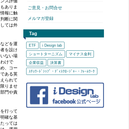
ナンス評価
社もありま
ご意見・お問合せ
ー情報に触
メルマガ登録
資判断に関
関しては外
Tag
案などを運
ETF
i Design lab
任者を設け
ショートターニズム
マイナス金利
ていない場
るわけで
企業収益
決算書
ため、コー
ｽﾁｭﾜｰﾄﾞｼｯﾌﾟ・ﾃﾞｨｽｸﾛｰｼﾞｬｰ・ﾌﾚｰﾑﾜｰｸ
国である英
考えられて
は限りませ
当部門や責
資を行って
に明確な基
あたっては