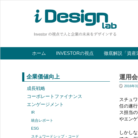
ホーム
INVESTORの視点
徹底解説「資産
企業価値向上
運用会
P
2016年3
成長戦略
コーポレートファイナンス
スチュワ
エンゲージメント
任の遂行
ス担当の
IR
やエンゲ
統合レポート
ESG
しかしな
スチュワードシップ・コード