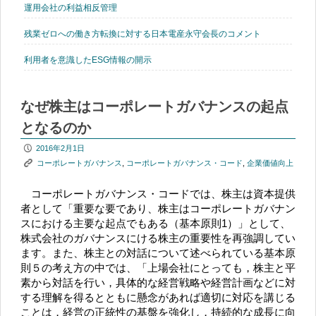
運用会社の利益相反管理
残業ゼロへの働き方転換に対する日本電産永守会長のコメント
利用者を意識したESG情報の開示
なぜ株主はコーポレートガバナンスの起点
となるのか
P
2016年2月1日
K
コーポレートガバナンス
,
コーポレートガバナンス・コード
,
企業価値向上
コーポレートガバナンス・コードでは、株主は資本提供
者として「重要な要であり、株主はコーポレートガバナン
スにおける主要な起点でもある（基本原則1）」として、
株式会社のガバナンスにける株主の重要性を再強調してい
ます。また、株主との対話について述べられている基本原
則５の考え方の中では、「上場会社にとっても，株主と平
素から対話を行い，具体的な経営戦略や経営計画などに対
する理解を得るとともに懸念があれば適切に対応を講じる
ことは，経営の正統性の基盤を強化し，持続的な成長に向