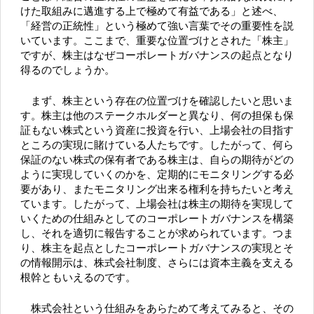
けた取組みに邁進する上で極めて有益である」と述べ、
「経営の正統性」という極めて強い言葉でその重要性を説
いています。ここまで、重要な位置づけとされた「株主」
ですが、株主はなぜコーポレートガバナンスの起点となり
得るのでしょうか。
まず、株主という存在の位置づけを確認したいと思いま
す。株主は他のステークホルダーと異なり、何の担保も保
証もない株式という資産に投資を行い、上場会社の目指す
ところの実現に賭けている人たちです。したがって、何ら
保証のない株式の保有者である株主は、自らの期待がどの
ように実現していくのかを、定期的にモニタリングする必
要があり、またモニタリング出来る権利を持ちたいと考え
ています。したがって、上場会社は株主の期待を実現して
いくための仕組みとしてのコーポレートガバナンスを構築
し、それを適切に報告することが求められています。つま
り、株主を起点としたコーポレートガバナンスの実現とそ
の情報開示は、株式会社制度、さらには資本主義を支える
根幹ともいえるのです。
株式会社という仕組みをあらためて考えてみると、その