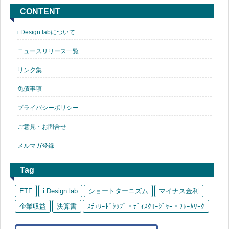
CONTENT
i Design labについて
ニュースリリース一覧
リンク集
免債事項
プライバシーポリシー
ご意見・お問合せ
メルマガ登録
Tag
ETF
i Design lab
ショートターニズム
マイナス金利
企業収益
決算書
ｽﾁｭﾜｰﾄﾞｼｯﾌﾟ・ﾃﾞｨｽｸﾛｰｼﾞｬｰ・ﾌﾚｰﾑﾜｰｸ