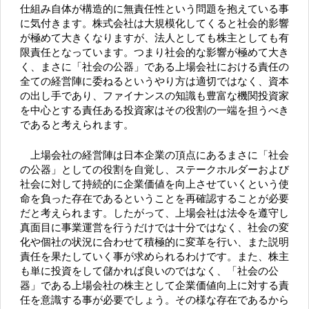
仕組み自体が構造的に無責任性という問題を抱えている事
に気付きます。株式会社は大規模化してくると社会的影響
が極めて大きくなりますが、法人としても株主としても有
限責任となっています。つまり社会的な影響が極めて大き
く、まさに「社会の公器」である上場会社における責任の
全ての経営陣に委ねるというやり方は適切ではなく、資本
の出し手であり、ファイナンスの知識も豊富な機関投資家
を中心とする責任ある投資家はその役割の一端を担うべき
であると考えられます。
上場会社の経営陣は日本企業の頂点にあるまさに「社会
の公器」としての役割を自覚し、ステークホルダーおよび
社会に対して持続的に企業価値を向上させていくという使
命を負った存在であるということを再確認することが必要
だと考えられます。したがって、上場会社は法令を遵守し
真面目に事業運営を行うだけでは十分ではなく、社会の変
化や個社の状況に合わせて積極的に変革を行い、また説明
責任を果たしていく事が求められるわけです。また、株主
も単に投資をして儲かれば良いのではなく、「社会の公
器」である上場会社の株主として企業価値向上に対する責
任を意識する事が必要でしょう。その様な存在であるから